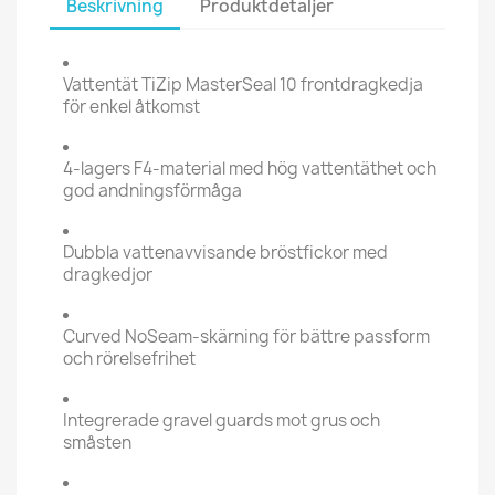
Beskrivning
Produktdetaljer
Vattentät TiZip MasterSeal 10 frontdragkedja
för enkel åtkomst
4-lagers F4-material med hög vattentäthet och
god andningsförmåga
Dubbla vattenavvisande bröstfickor med
dragkedjor
Curved NoSeam-skärning för bättre passform
och rörelsefrihet
Integrerade gravel guards mot grus och
småsten