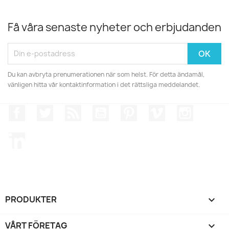
Få våra senaste nyheter och erbjudanden
Du kan avbryta prenumerationen när som helst. För detta ändamål,
vänligen hitta vår kontaktinformation i det rättsliga meddelandet.
Facebook
Twitter
RSS
YouTube
Pinterest
Vimeo
Instagr
LinkedIn
PRODUKTER

VÅRT FÖRETAG
