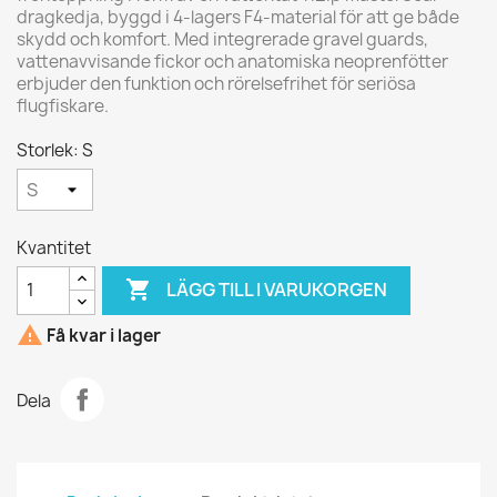
dragkedja, byggd i 4-lagers F4-material för att ge både
skydd och komfort. Med integrerade gravel guards,
vattenavvisande fickor och anatomiska neoprenfötter
erbjuder den funktion och rörelsefrihet för seriösa
flugfiskare.
Storlek: S
Kvantitet

LÄGG TILL I VARUKORGEN

Få kvar i lager
Dela