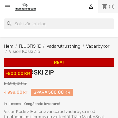
shopping_cart


(0)
search
Hem
FLUGFISKE
Vadarutrustning
Vadarbyxor
Vision Koski Zip
REA!
VISION KOSKI ZIP
-500,00 KR
5 499,00 kr
4 999,00 kr
SPARA 500,00 KR
Inkl. moms
Omgående leverans!
Vision Koski ZIP är en avancerad vadarbyxa med
frontöppning i form av en vattentät TiZip MasterSeal-