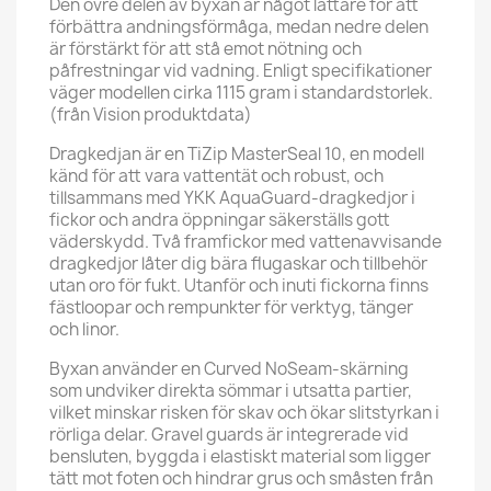
Den övre delen av byxan är något lättare för att
förbättra andningsförmåga, medan nedre delen
är förstärkt för att stå emot nötning och
påfrestningar vid vadning. Enligt specifikationer
väger modellen cirka 1115 gram i standardstorlek.
(från Vision produktdata)
Dragkedjan är en TiZip MasterSeal 10, en modell
känd för att vara vattentät och robust, och
tillsammans med YKK AquaGuard-dragkedjor i
fickor och andra öppningar säkerställs gott
väderskydd. Två framfickor med vattenavvisande
dragkedjor låter dig bära flugaskar och tillbehör
utan oro för fukt. Utanför och inuti fickorna finns
fäst­loopar och rem­punkter för verktyg, tänger
och linor.
Byxan använder en Curved NoSeam-skärning
som undviker direkta sömmar i utsatta partier,
vilket minskar risken för skav och ökar slitstyrkan i
rörliga delar. Gravel guards är integrerade vid
bensluten, byggda i elastiskt material som ligger
tätt mot foten och hindrar grus och småsten från