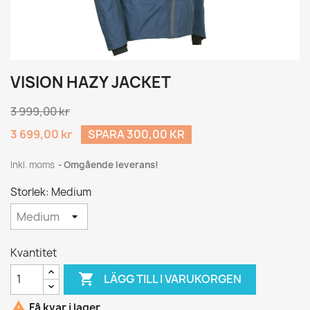
VISION HAZY JACKET
3 999,00 kr
3 699,00 kr
SPARA 300,00 KR
Inkl. moms
Omgående leverans!
Storlek: Medium
Kvantitet

LÄGG TILL I VARUKORGEN

Få kvar i lager