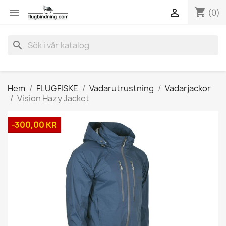
shopping_cart


(0)
search
Hem
FLUGFISKE
Vadarutrustning
Vadarjackor
Vision Hazy Jacket
-300,00 KR