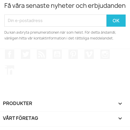
Få våra senaste nyheter och erbjudanden
Du kan avbryta prenumerationen när som helst. För detta ändamål,
vänligen hitta vår kontaktinformation i det rättsliga meddelandet.
Facebook
Twitter
RSS
YouTube
Pinterest
Vimeo
Instagr
LinkedIn
PRODUKTER

VÅRT FÖRETAG
