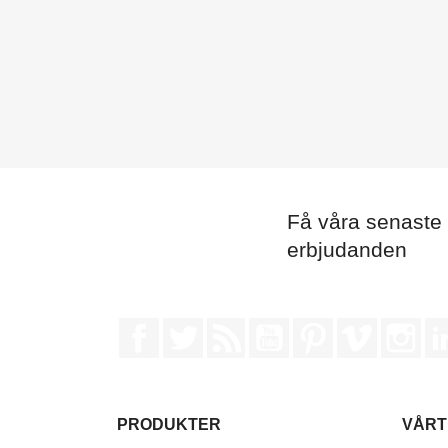
Få våra senaste
erbjudanden
Facebook
Twitter
RSS
YouTube
Pinterest
Vimeo
Ins
PRODUKTER
VÅRT