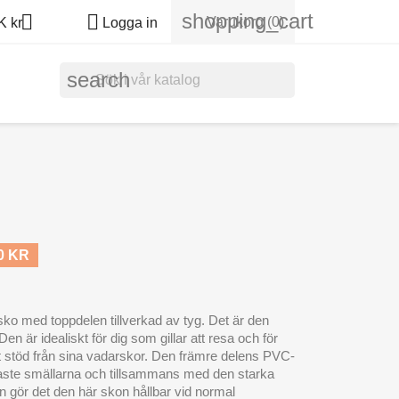
shopping_cart


Varukorg
(0)
 kr
Logga in
search
0 KR
rsko med toppdelen tillverkad av tyg. Det är den
Den är idealiskt för dig som gillar att resa och för
stöd från sina vadarskor. Den främre delens PVC-
årdaste smällarna och tillsammans med den starka
gör det den här skon hållbar vid normal