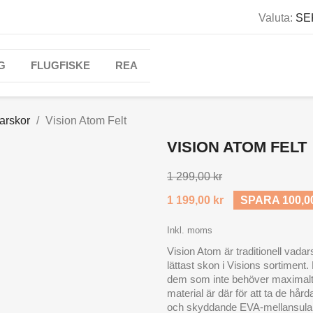
Valuta:
SEK
G
FLUGFISKE
REA
arskor
Vision Atom Felt
VISION ATOM FELT
1 299,00 kr
1 199,00 kr
SPARA 100,0
Inkl. moms
Vision Atom är traditionell vada
lättast skon i Visions sortiment. 
dem som inte behöver maximalt 
material är där för att ta de h
och skyddande EVA-mellansulan 