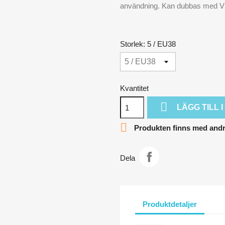
användning. Kan dubbas med Vi
Storlek: 5 / EU38
Kvantitet

LÄGG TILL

Produkten finns med andra
Dela
Produktdetaljer